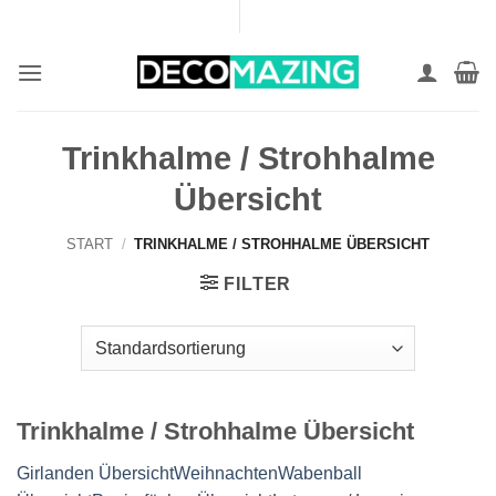
Zum
Inhalt
springen
Trinkhalme / Strohhalme
Übersicht
START
/
TRINKHALME / STROHHALME ÜBERSICHT
FILTER
Trinkhalme / Strohhalme Übersicht
Girlanden Übersicht
Weihnachten
Wabenball