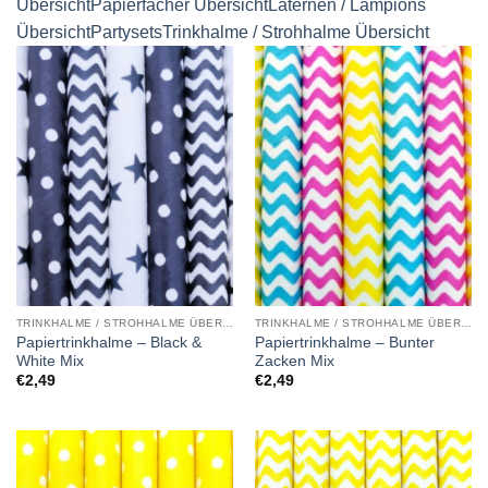
Übersicht
Papierfächer Übersicht
Laternen / Lampions
Übersicht
Partysets
Trinkhalme / Strohhalme Übersicht
TRINKHALME / STROHHALME ÜBERSICHT
TRINKHALME / STROHHALME ÜBERSICHT
Papiertrinkhalme – Black &
Papiertrinkhalme – Bunter
White Mix
Zacken Mix
€
2,49
€
2,49