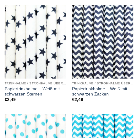
TRINKHALME / STROHHALME ÜBERSICHT
TRINKHALME / STROHHALME ÜBERSICHT
Papiertrinkhalme – Weiß mit
Papiertrinkhalme – Weiß mit
schwarzen Sternen
schwarzen Zacken
€
2,49
€
2,49